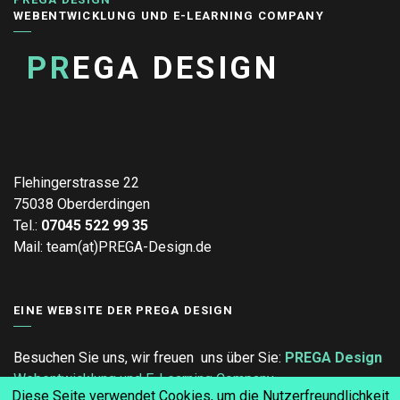
JETZT WEITER ...
20
JULI
INSTRUKTIONSDESIGN IM WANDEL: TRENDS,
DIE DIE ZUKUNFT DES LERNENS PRÄGEN
AKTUELLES ZU E-LEARNING
INSTRUKTIONSDESIGN
JETZT WEITER ...
17
JULI
GELERNT, VERGESSEN, WEITERGEMACHT?
WARUM SCHULUNGEN OFT NICHT HÄNGEN
BLEIBEN
AKTUELLES ZU E-LEARNING
MITARBEITERSCHULUNG
Diese Seite verwendet Cookies, um die Nutzerfreundlichkeit