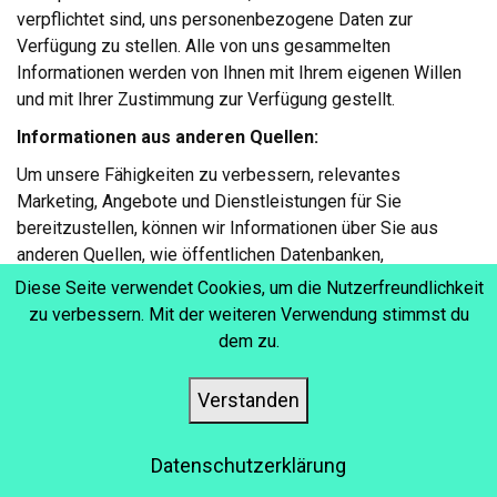
verpflichtet sind, uns personenbezogene Daten zur
Verfügung zu stellen. Alle von uns gesammelten
Informationen werden von Ihnen mit Ihrem eigenen Willen
und mit Ihrer Zustimmung zur Verfügung gestellt.
Informationen aus anderen Quellen:
Um unsere Fähigkeiten zu verbessern, relevantes
Marketing, Angebote und Dienstleistungen für Sie
bereitzustellen, können wir Informationen über Sie aus
anderen Quellen, wie öffentlichen Datenbanken,
gemeinsamen Marketing-Ppartnern, sozialen
Diese Seite verwendet Cookies, um die Nutzerfreundlichkeit
Medienplattformen, sowie von andere Dritten sammeln.
zu verbessern. Mit der weiteren Verwendung stimmst du
dem zu.
Andere Informationen. Wir und unsere Service-Partner
können andere Informationen auf verschiedene Arten
sammeln, einschließlich:
Verstanden
Über Ihren Browser oder Ihr Gerät:
Datenschutzerklärung
Bestimmte Informationen werden von den meisten