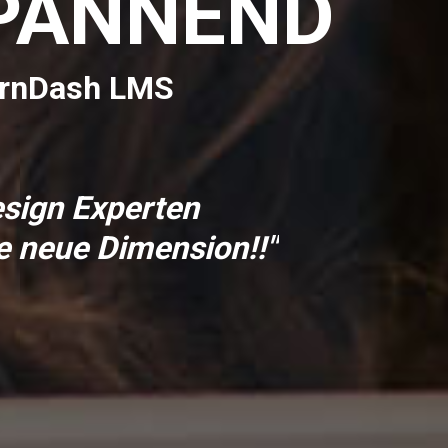
SPANNEND
earnDash LMS
esign Experten
 neue Dimension!!"