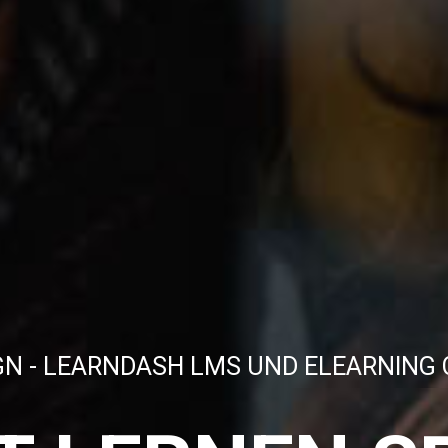
G
N
-
L
E
A
R
N
D
A
S
H
L
M
S
U
N
D
E
L
E
A
R
N
I
N
G