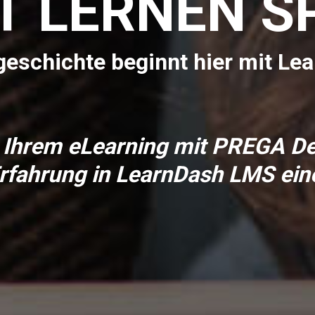
T LERNEN 
sgeschichte beginnt hier mit L
e Ihrem eLearning mit PREGA D
fahrung in LearnDash LMS eine