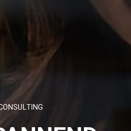
C
O
N
S
U
L
T
I
N
G