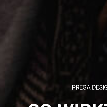
P
R
E
G
A
D
E
S
I