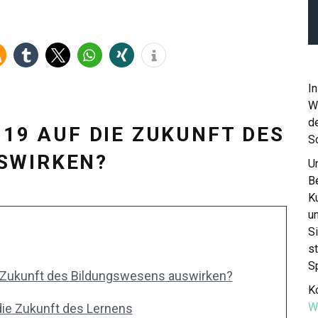
In
W
de
-19 AUF DIE ZUKUNFT DES
S
SWIRKEN?
Un
Be
K
u
S
st
S
e Zukunft des Bildungswesens auswirken?
Ko
W
die Zukunft des Lernens