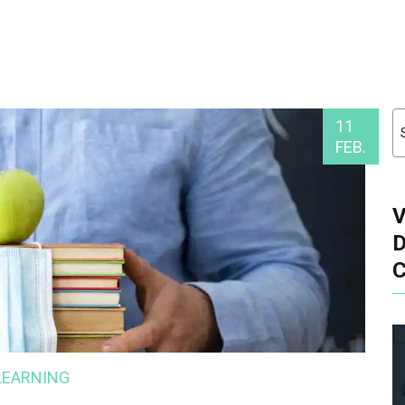
11
FEB.
LEARNING