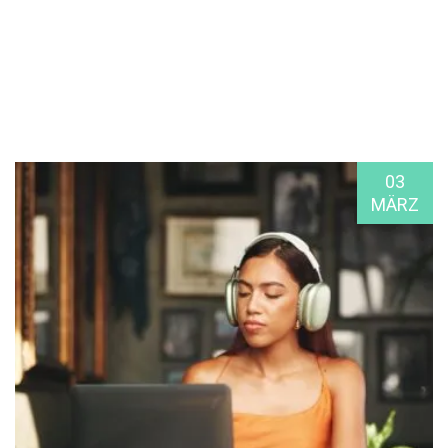
03
MÄRZ