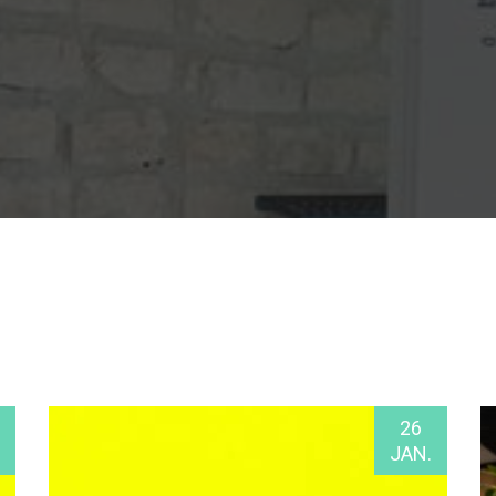
26
JAN.