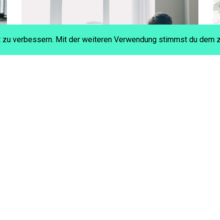
t zu verbessern. Mit der weiteren Verwendung stimmst du dem z
WARUM LERNDATEN ALLEIN KEINE
ANTWORTEN LIEFERN
AKTUELLES ZU E-LEARNING
L&D
JETZT WEITER ...