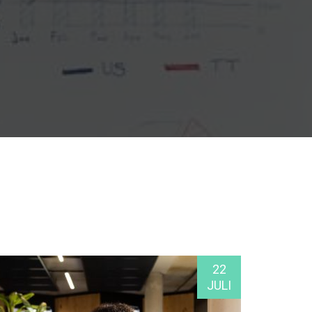
22
JULI