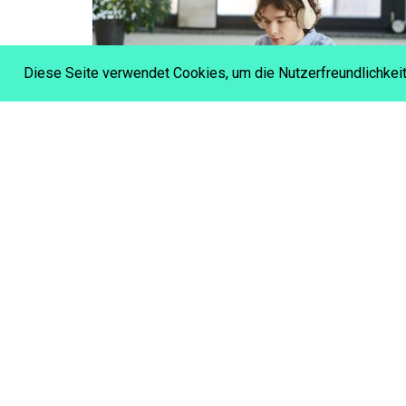
Diese Seite verwendet Cookies, um die Nutzerfreundlichkei
DIE 84 % ÜBERSEHEN: WARUM
SOFTWARE-ROLLOUTS AN DER
MEHRHEIT SCHEITERN
AKTUELLES ZU E-LEARNING
ELEARNING
DESIGN UND ENTWICKLUNG
JETZT WEITER ...