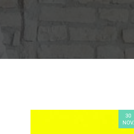
30
NOV.