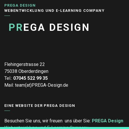
AKTUELLES ZU E-LEARNING
INSTRUKTIONSDESIGN
JETZT WEITER ...
21
JULI
30 KI-PROMPTS FÜR EFFEKTIVERE
COMPLIANCE-SCHULUNGEN
AKTUELLES ZU E-LEARNING
KI
JETZT WEITER ...
20
JULI
INSTRUKTIONSDESIGN IM WANDEL: TRENDS,
DIE DIE ZUKUNFT DES LERNENS PRÄGEN