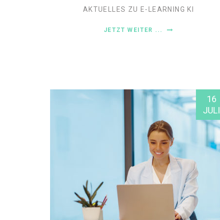
AKTUELLES ZU E-LEARNING
KI
JETZT WEITER ...
16
JULI