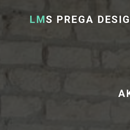
LM
S PREGA DESI
A