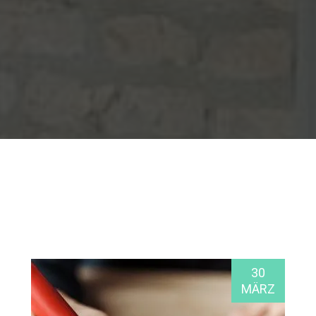
30
MÄRZ