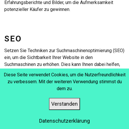
Erfahrungsberichte und Bilder, um die Aufmerksamkeit
potenzieller Käufer zu gewinnen.
SEO
Setzen Sie Techniken zur Suchmaschinenoptimierung (SEO)
ein, um die Sichtbarkeit Ihrer Website in den
Suchmaschinen zu erhöhen. Dies kann Ihnen dabei helfen,
organischen Traffic und potenzielle Kunden anzuziehen.
Diese Seite verwendet Cookies, um die Nutzerfreundlichkeit
zu verbessern. Mit der weiteren Verwendung stimmst du
dem zu.
SETZEN SIE E-MAIL-
Verstanden
MARKETING EIN
Datenschutzerklärung
Erstellen Sie eine E-Mail-Liste und versenden Sie gezielte