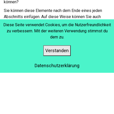
können?
Sie können diese Elemente nach dem Ende eines jeden
Abschnitts einfügen. Auf diese Weise können Sie auch
testen, ob Ihre Mitarbeiter die Informationen aus der
Diese Seite verwendet Cookies, um die Nutzerfreundlichkeit
Trainingseinheit verinnerlicht haben.
zu verbessern. Mit der weiteren Verwendung stimmst du
dem zu.
Mitarbeiter können durch gamifiziertes Lernen auch ihre
eigenen Stärken und Schwächen einschätzen. Es ist auch
eine großartige Möglichkeit, ihnen sofortiges Feedback zu
Verstanden
geben und ihnen ein Gefühl der Erfüllung zu vermitteln.
Solche immersiven, einprägsamen Erfahrungen können auch
Datenschutzerklärung
dazu führen, dass Schulungen weniger abschreckend
wirken und mehr Spaß machen.
4. VERWENDEN SIE
BEISPIELE AUS DER