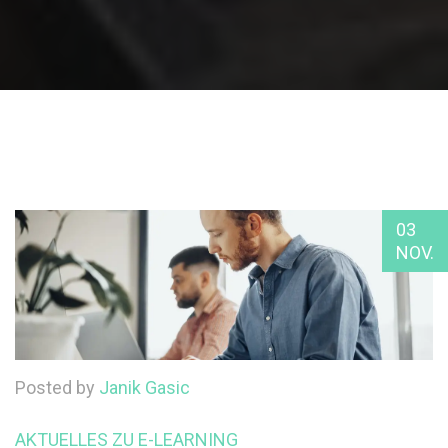
03
NOV.
Posted by
Janik Gasic
AKTUELLES ZU E-LEARNING