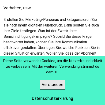
Verhalten, usw.
Erstellen Sie Marketing-Personas und kategorisieren Sie
sie nach ihrem digitalen Fußabdruck. Dann sollten Sie auch
Ihre Ziele festlegen. Was ist der Zweck Ihrer
Benachrichtigungskampagne? Sobald Sie diese Frage
beantwortet haben, können Sie Ihre Kommunikation
effektiver gestalten. Überlegen Sie, welche Reaktion Sie in
dieser Situation erwarten. Wollen Sie, dass der Abonnent
Ihren Blog liest oder zu abgebrochenen Kursen
Diese Seite verwendet Cookies, um die Nutzerfreundlichkeit
zurückkehrt? Hier finden Sie Vorschläge, wann Sie
zu verbessern. Mit der weiteren Verwendung stimmst du
Benachrichtigungen versenden sollten:
dem zu.
Vorschläge für neue und bestehende Kurse
Verstanden
Ablaufdatum von Mitgliedschaften oder Kursen
Datenschutzerklärung
Eine Erinnerung an das Sammeln von Belohnungen