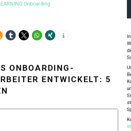
-LEARNING
Onboarding
In
W
de
S
ES ONBOARDING-
Un
Be
BEITER ENTWICKELT: 5
K
u
EN
S
st
S
Ko
W