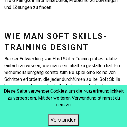
in die Fähigkeit Ihrer Mitarbeiter, Probleme zu bewältigen
und Lösungen zu finden.
WIE MAN SOFT SKILLS-
TRAINING DESIGNT
Bei der Entwicklung von Hard Skills-Training ist es relativ
einfach zu wissen, wie man den Inhalt zu gestalten hat. Ein
Sicherheitslehrgang könnte zum Beispiel eine Reihe von
Schritten erfordern, die jeder durchführen sollte. Soft Skills
hingegen sind persönlichkeitsabhängig und erfordern einen
Diese Seite verwendet Cookies, um die Nutzerfreundlichkeit
vielfältigeren, „softeren“ Ansatz, der Übungen und Feedback
zu verbessern. Mit der weiteren Verwendung stimmst du
auf sichere und effektive Weise ermöglicht. Versuchen Sie,
dem zu.
diese Methoden in Ihre Soft-Skills-Strategie einzubauen,
um einen ganzheitlicheren Ansatz zu erhalten.
Verstanden