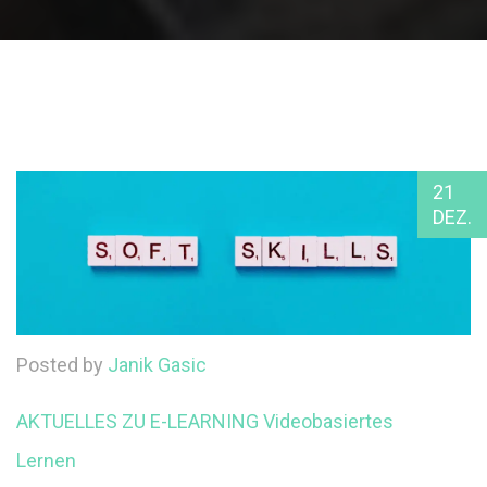
21
DEZ.
Posted by
Janik Gasic
AKTUELLES ZU E-LEARNING
Videobasiertes
Lernen