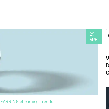
29
APR.
-LEARNING
eLearning Trends