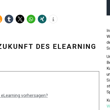
In
W
de
 ZUKUNFT DES ELEARNING
S
Un
Be
K
u
S
st
S
s eLearning vorhersagen?
Ko
W