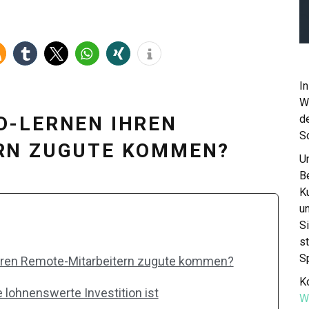
In
W
de
D-LERNEN IHREN
S
RN ZUGUTE KOMMEN?
Un
Be
K
u
S
st
S
ren Remote-Mitarbeitern zugute kommen?
Ko
ohnenswerte Investition ist
W