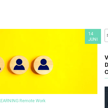
14
JUNI
-LEARNING
Remote Work