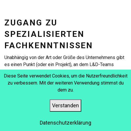
ZUGANG ZU
SPEZIALISIERTEN
FACHKENNTNISSEN
Unabhängig von der Art oder Größe des Unternehmens gibt
es einen Punkt (oder ein Projekt), an dem L&D-Teams
Zugang zu spezialisierten Fähigkeiten benötigen, um die
Diese Seite verwendet Cookies, um die Nutzerfreundlichkeit
Erstellung und Bereitstellung von erstklassigen
zu verbessern. Mit der weiteren Verwendung stimmst du
Schulungsinhalten zu gewährleisten. Nichts übertrifft die
dem zu.
Freude, wenn diese speziellen Fähigkeiten im Unternehmen
vorhanden sind, aber was ist, wenn dies nicht der Fall ist?
Verstanden
Dann kommt das „E“-Wort ins Spiel. Ja, „Einstellung“! Doch
der gesamte Prozess der Einstellung eines neuen
Mitarbeiters ist sowohl zeitaufwändig als auch teuer. In
Datenschutzerklärung
solchen Fällen ist der Einsatz von Personalaufstockung, um