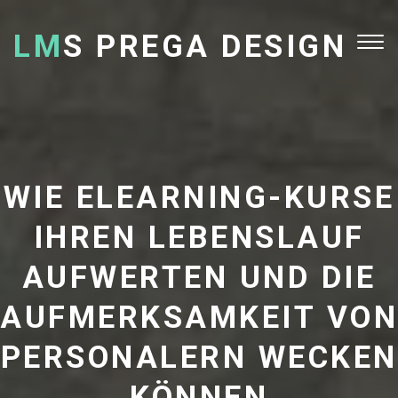
LM
S PREGA DESIGN
Tog
nav
WIE ELEARNING-KURSE
IHREN LEBENSLAUF
AUFWERTEN UND DIE
AUFMERKSAMKEIT VON
PERSONALERN WECKEN
KÖNNEN