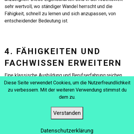
sehr wertvoll, wo ständiger Wandel herrscht und die
Fähigkeit, schnell zu lernen und sich anzupassen, von
entscheidender Bedeutung ist.
4. FÄHIGKEITEN UND
FACHWISSEN ERWEITERN
Eine klassische Ausbildung und Berufserfahrung reichen
möglicherweise nicht aus, um Ihr Engagement für das
Diese Seite verwendet Cookies, um die Nutzerfreundlichkeit
Lernen und die Anpassung an neue Technologien zu
zu verbessern. Mit der weiteren Verwendung stimmst du
beweisen. An dieser Stelle können eLearning-Kurse sehr
dem zu.
nützlich sein. Durch die Teilnahme an Online-Kursen haben
Sie Zugang zu einer Vielzahl von Themen und Inhalten, die
Verstanden
Ihre Kompetenzen erweitern und Ihre Erfahrung erweitern
können. Von Programmiersprachen bis hin zu
Datenschutzerklärung
Projektmanagement, es gibt eine breite Palette von