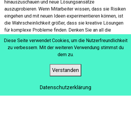
hinauszuschauen und neue Lösungsansätze
auszuprobieren. Wenn Mitarbeiter wissen, dass sie Risiken
eingehen und mit neuen Ideen experimentieren können, ist
die Wahrscheinlichkeit größer, dass sie kreative Lösungen
für komplexe Probleme finden. Denken Sie an all die
Unternehmen, die neue Produkte oder Dienstleistungen auf
Diese Seite verwendet Cookies, um die Nutzerfreundlichkeit
den Markt bringen mussten, um in der Zeit nach der
zu verbessern. Mit der weiteren Verwendung stimmst du
Pandemie relevant zu bleiben..
dem zu.
Verstanden
STÄRKT DAS VERTRAUEN
Datenschutzerklärung
Wenn Mitarbeiter ihren Führungskräften vertrauen, sind sie
eher bereit, deren Anweisungen zu folgen und gemeinsam
an der Bewältigung von Herausforderungen zu arbeiten. Sie
müssen ehrlich sein, um das Vertrauen Ihrer Belegschaft zu
gewinnen. Kommunizieren Sie alle Herausforderungen, mit
denen das Unternehmen konfrontiert ist, ohne dabei den