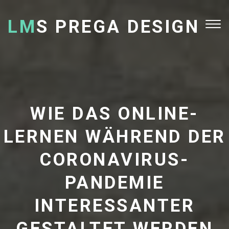
LM
S PREGA DESIGN
Tog
nav
WIE DAS ONLINE-
LERNEN WÄHREND DER
CORONAVIRUS-
PANDEMIE
INTERESSANTER
GESTALTET WERDEN