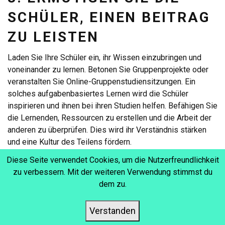
SCHÜLER, EINEN BEITRAG
ZU LEISTEN
Laden Sie Ihre Schüler ein, ihr Wissen einzubringen und
voneinander zu lernen. Betonen Sie Gruppenprojekte oder
veranstalten Sie Online-Gruppenstudiensitzungen. Ein
solches aufgabenbasiertes Lernen wird die Schüler
inspirieren und ihnen bei ihren Studien helfen. Befähigen Sie
die Lernenden, Ressourcen zu erstellen und die Arbeit der
anderen zu überprüfen. Dies wird ihr Verständnis stärken
und eine Kultur des Teilens fördern.
Denken Sie auch darüber nach, welche Schüler in Online-
Diese Seite verwendet Cookies, um die Nutzerfreundlichkeit
Umgebungen gute Leistungen erbringen, und lassen Sie sie
zu verbessern. Mit der weiteren Verwendung stimmst du
an diesen Fähigkeiten und Verhaltensweisen arbeiten.
dem zu.
Nutzen Sie dies dann zur Planung ihrer Aufgaben.
Verstanden