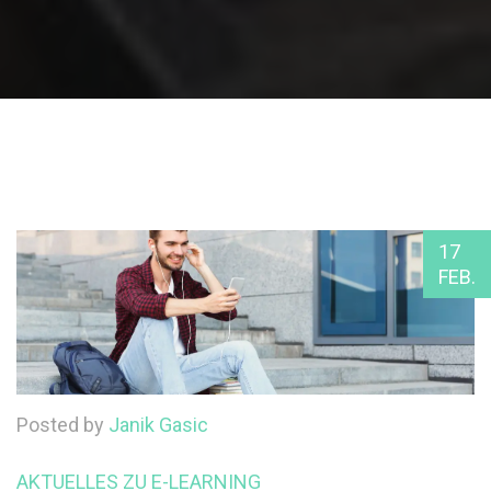
17
FEB.
Posted by
Janik Gasic
AKTUELLES ZU E-LEARNING