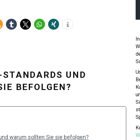
In
W
de
S
Un
G-STANDARDS UND
Be
SIE BEFOLGEN?
K
u
S
st
S
Ko
W
nd warum sollten Sie sie befolgen?