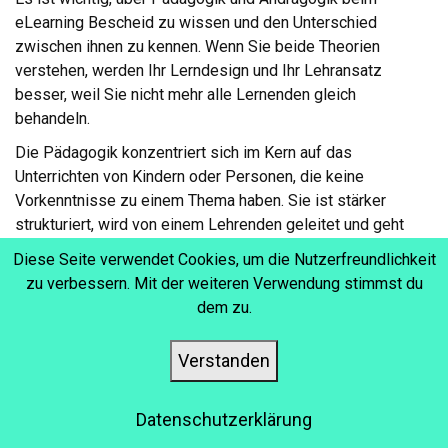
eLearning Bescheid zu wissen und den Unterschied
zwischen ihnen zu kennen. Wenn Sie beide Theorien
verstehen, werden Ihr Lerndesign und Ihr Lehransatz
besser, weil Sie nicht mehr alle Lernenden gleich
behandeln.
Die Pädagogik konzentriert sich im Kern auf das
Unterrichten von Kindern oder Personen, die keine
Vorkenntnisse zu einem Thema haben. Sie ist stärker
strukturiert, wird von einem Lehrenden geleitet und geht
davon aus, dass der Lernende bei jedem Schritt Anleitung
Diese Seite verwendet Cookies, um die Nutzerfreundlichkeit
braucht. Ein Beispiel dafür ist das Onboarding neuer
zu verbessern. Mit der weiteren Verwendung stimmst du
Mitarbeiter. Sie haben keinerlei Kenntnisse über Ihre
dem zu.
Systeme oder Prozesse, daher benötigen sie
wahrscheinlich mehr Anweisungen, regelmäßige Check-Ins
Verstanden
und einfache Konzepte.
Andererseits, nehmen wir an, Sie entwerfen einen
Datenschutzerklärung
eLearning-Kurs, der für erfahrene Mitarbeiter gedacht ist.