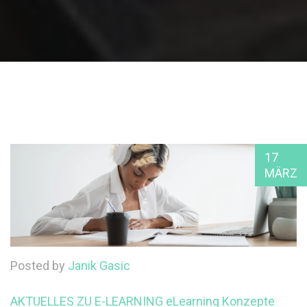
17
MÄRZ
Posted by
Janik Gasic
AKTUELLES ZU E-LEARNING
eLearning Konzepte