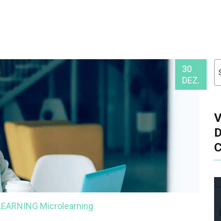
30
DEZ.
-LEARNING
Microlearning