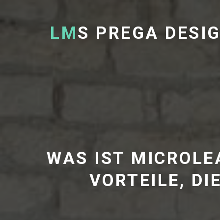
LM
S PREGA DESI
WAS IST MICROL
VORTEILE, D