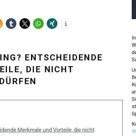
In
W
de
ING? ENTSCHEIDENDE
S
ILE, DIE NICHT
Un
Be
 DÜRFEN
K
u
S
st
S
Ko
idende Merkmale und Vorteile, die nicht
W