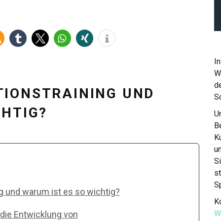
In
W
de
TIONSTRAINING UND
S
CHTIG?
Un
Be
K
u
S
st
S
g und warum ist es so wichtig?
Ko
W
die Entwicklung von