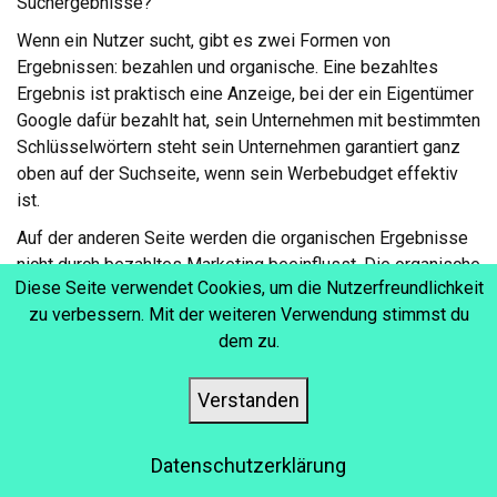
Suchergebnisse?
Wenn ein Nutzer sucht, gibt es zwei Formen von
Ergebnissen: bezahlen und organische. Eine bezahltes
Ergebnis ist praktisch eine Anzeige, bei der ein Eigentümer
Google dafür bezahlt hat, sein Unternehmen mit bestimmten
Schlüsselwörtern steht sein Unternehmen garantiert ganz
oben auf der Suchseite, wenn sein Werbebudget effektiv
ist.
Auf der anderen Seite werden die organischen Ergebnisse
nicht durch bezahltes Marketing beeinflusst. Die organische
Diese Seite verwendet Cookies, um die Nutzerfreundlichkeit
Reihenfolge der Websites ist nicht zufällig; stattdessen
zu verbessern. Mit der weiteren Verwendung stimmst du
werden Websites von Google danach gereiht, wie verwandt
dem zu.
der Inhalt mit den gesuchten Keywords ist. Eine Website
muss Google beweisen, dass ihre Inhalte für bestimmte
Suchbegriffe natürlich am relevantesten sind.
Verstanden
Da die ersten fünf organischen Suchergebnisse 68% der
Klicks ausmachen, ist das Wettbewerbsfeld
Datenschutzerklärung
anspruchsvoller denn je. Betreiber müssen konsequent und