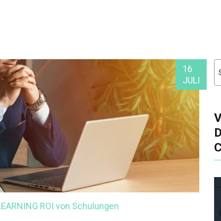
16
JULI
-LEARNING
ROI von Schulungen