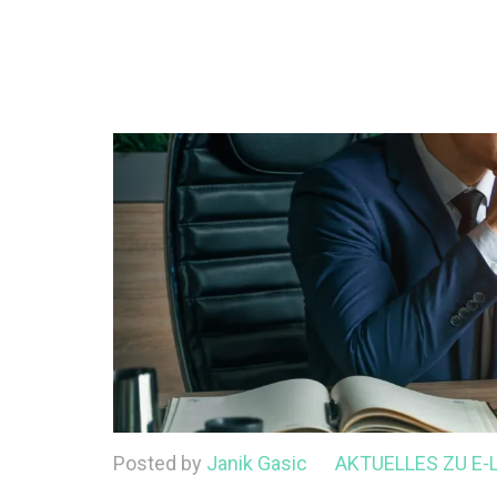
Posted by
Janik Gasic
AKTUELLES ZU E