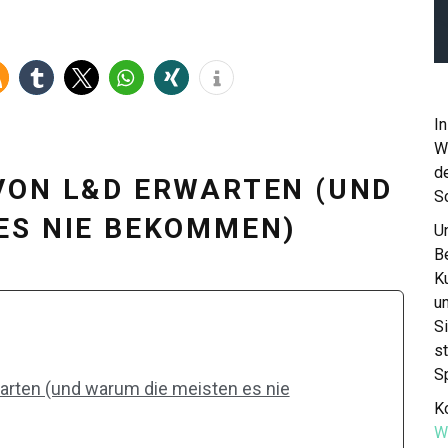
In
W
de
VON L&D ERWARTEN (UND
S
ES NIE BEKOMMEN)
Un
Be
K
u
S
st
S
arten (und warum die meisten es nie
Ko
W