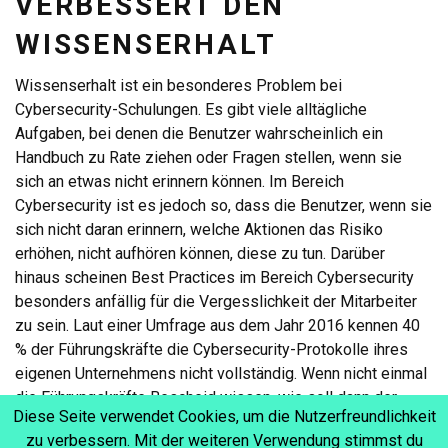
VERBESSERT DEN
WISSENSERHALT
Wissenserhalt ist ein besonderes Problem bei
Cybersecurity-Schulungen. Es gibt viele alltägliche
Aufgaben, bei denen die Benutzer wahrscheinlich ein
Handbuch zu Rate ziehen oder Fragen stellen, wenn sie
sich an etwas nicht erinnern können. Im Bereich
Cybersecurity ist es jedoch so, dass die Benutzer, wenn sie
sich nicht daran erinnern, welche Aktionen das Risiko
erhöhen, nicht aufhören können, diese zu tun. Darüber
hinaus scheinen Best Practices im Bereich Cybersecurity
besonders anfällig für die Vergesslichkeit der Mitarbeiter
zu sein. Laut einer Umfrage aus dem Jahr 2016 kennen 40
% der Führungskräfte die Cybersecurity-Protokolle ihres
eigenen Unternehmens nicht vollständig. Wenn nicht einmal
die Führungskräfte Bescheid wissen, wie soll dann der
Diese Seite verwendet Cookies, um die Nutzerfreundlichkeit
Rest der Mitarbeiter Cybersecurity-Risiken verhindern
zu verbessern. Mit der weiteren Verwendung stimmst du
können?