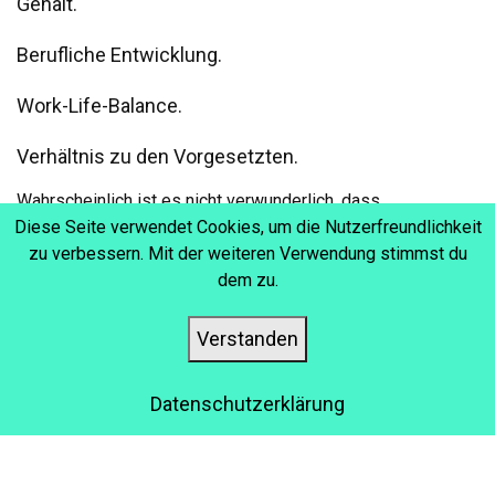
Gehalt.
Berufliche Entwicklung.
Work-Life-Balance.
Verhältnis zu den Vorgesetzten.
Wahrscheinlich ist es nicht verwunderlich, dass
Diese Seite verwendet Cookies, um die Nutzerfreundlichkeit
Unternehmen viel Zeit und Geld in verschiedene
zu verbessern. Mit der weiteren Verwendung stimmst du
Kommunikationsstrategien investieren, um das Engagement
dem zu.
ihrer Mitarbeiter zu verbessern.
Verstanden
WIE DAS
Datenschutzerklärung
MITARBEITERENGAGEMENT
VERBESSERT WERDEN