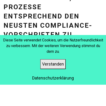
PROZESSE
ENTSPRECHEND DEN
NEUSTEN COMPLIANCE-
VORSCHRIFTEN ZU
Diese Seite verwendet Cookies, um die Nutzerfreundlichkeit
ÄNDERN:
zu verbessern. Mit der weiteren Verwendung stimmst du
dem zu.
LMS ist eine unschätzbares Werkzeug, um die
Schulungsinhalte entsprechend den geänderten
Verstanden
Vorschriften zu aktualisieren. LMS vereinfacht die Aufgabe,
die Lernenden im Unternehmen auf die neusten Compiance-
Regeln aufmerksam zu machen, um mögliche Strafen zu
Datenschutzerklärung
vermeiden.