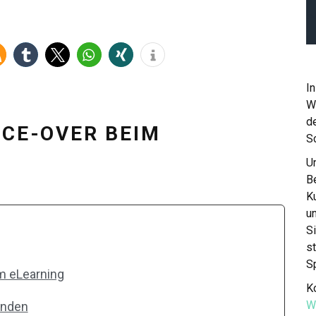
In
W
de
ICE-OVER BEIM
S
Un
Be
K
u
S
st
S
im eLearning
Ko
W
enden