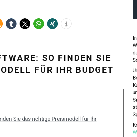
In
W
de
TWARE: SO FINDEN SIE
S
MODELL FÜR IHR BUDGET
Un
Be
K
u
S
st
S
den Sie das richtige Preismodell für Ihr
Ko
W