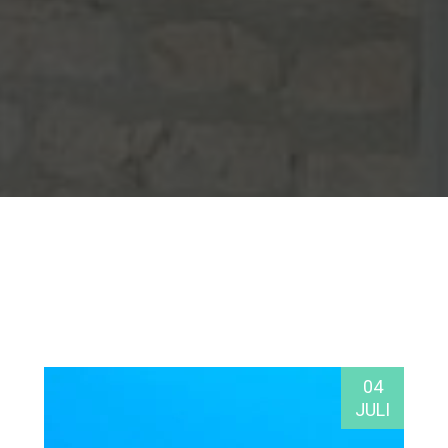
04
JULI