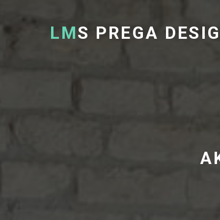
LM
S PREGA DESI
A