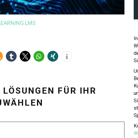
-LEARNING
LMS
In
W
de
S
Un
Be
K
 LÖSUNGEN FÜR IHR
u
UWÄHLEN
S
st
S
Ko
W