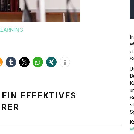
LEARNING
In
W
de
S
Un
Be
K
u
 EIN EFFEKTIVES
S
st
HRER
S
Ko
W