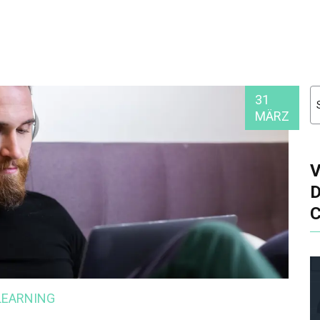
31
MÄRZ
LEARNING