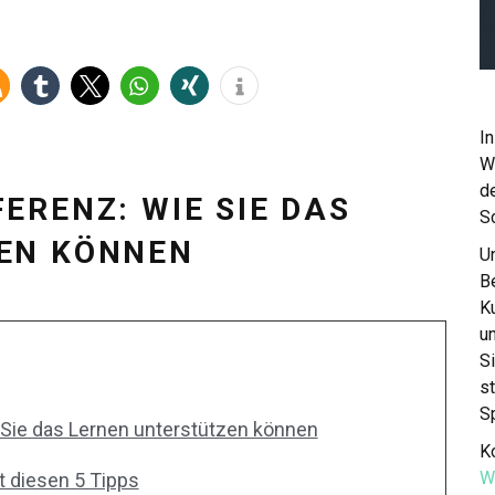
In
W
de
ERENZ: WIE SIE DAS
S
EN KÖNNEN
Un
Be
K
u
S
st
S
Sie das Lernen unterstützen können
Ko
W
t diesen 5 Tipps