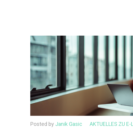
Posted by
Janik Gasic
AKTUELLES ZU E