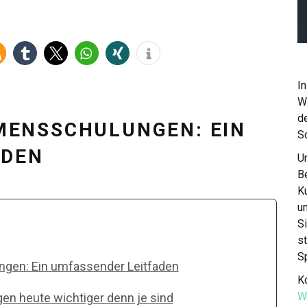
In
W
de
ENSSCHULUNGEN: EIN
S
ADEN
Un
Be
K
u
S
st
S
gen: Ein umfassender Leitfaden
Ko
W
 heute wichtiger denn je sind