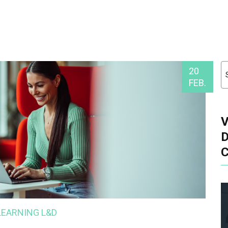
20
FEB.
-LEARNING
L&D