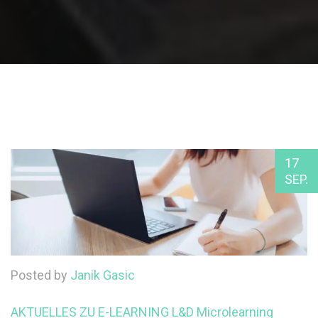
17
SEP.
Posted by
Janik Gasic
AKTUELLES ZU E-LEARNING
L&D
Microlearning