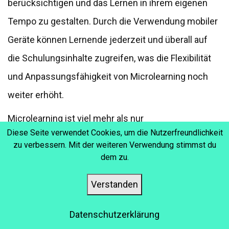
berücksichtigen und das Lernen in ihrem eigenen
Tempo zu gestalten. Durch die Verwendung mobiler
Geräte können Lernende jederzeit und überall auf
die Schulungsinhalte zugreifen, was die Flexibilität
und Anpassungsfähigkeit von Microlearning noch
weiter erhöht.
Microlearning ist viel mehr als nur
Diese Seite verwendet Cookies, um die Nutzerfreundlichkeit
Leistungsunterstützung. Es kann auch dazu
zu verbessern. Mit der weiteren Verwendung stimmst du
beitragen, das Engagement und die Motivation der
dem zu.
Lernenden zu erhöhen, indem es eine
Verstanden
abwechslungsreiche und unterhaltsame
Lernumgebung bietet. Durch die Verwendung von
Datenschutzerklärung
interaktiven Elementen wie Quizfragen, Animationen