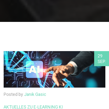
29
SEP.
Posted by
Janik Gasic
AKTUELLES ZU E-LEARNING
KI