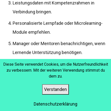
Leistungsdaten mit Kompetenzrahmen in
Verbindung bringen.
Personalisierte Lernpfade oder Microlearning-
Module empfehlen.
Manager oder Mentoren benachrichtigen, wenn
Lernende Unterstützung benötigen.
Diese Seite verwendet Cookies, um die Nutzerfreundlichkeit
Stellen Sie sich KI-Agenten als digitale Co-Piloten für L&D
zu verbessern. Mit der weiteren Verwendung stimmst du
vor, die Signale analysieren, die Menschen möglicherweise
dem zu.
übersehen, und handeln, bevor kleine Probleme zu großen
Leistungslücken werden.
Verstanden
Datenschutzerklärung
VON DATEN ZU