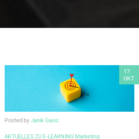
17
OKT.
Posted by
Janik Gasic
AKTUELLES ZU E-LEARNING
Marketing