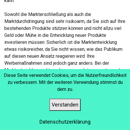
kann.
Sowohl die Markterschließung als auch die
Marktdurchdringung sind sehr risikoarm, da Sie sich auf Ihre
bestehenden Produkte stützen können und nicht allzu viel
Geld oder Mühe in die Entwicklung neuer Produkte
investieren müssen. Sicherlich ist die Marktentwicklung
etwas risikoreicher, da Sie nicht wissen, wie das Publikum
auf diesen neuen Ansatz reagieren wird. Ihre
Werbemaßnahmen sind jedoch ganz anders. Bei der
Marktentwicklung geht es darum, neue Interessenten und
Diese Seite verwendet Cookies, um die Nutzerfreundlichkeit
Kunden zu gewinnen, so dass Sie Ihr Produkt unter
zu verbessern. Mit der weiteren Verwendung stimmst du
Umständen unter einem neuen Namen vermarkten und es
dem zu.
aus einem völlig neuen Blickwinkel heraus vermarkten
müssen, eventuell auch mit Sonderpreisen. Wenn Sie
Verstanden
hingegen den Markt durchdringen, können Sie Ihrem
bestehenden Kundenstamm Gutscheine und Sonderpreise
anbieten
Datenschutzerklärung