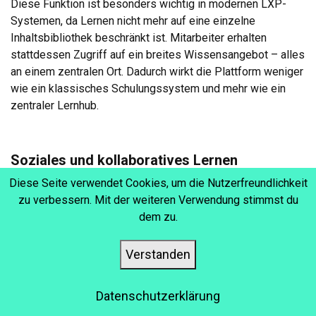
Diese Funktion ist besonders wichtig in modernen LXP-
Systemen, da Lernen nicht mehr auf eine einzelne
Inhaltsbibliothek beschränkt ist. Mitarbeiter erhalten
stattdessen Zugriff auf ein breites Wissensangebot – alles
an einem zentralen Ort. Dadurch wirkt die Plattform weniger
wie ein klassisches Schulungssystem und mehr wie ein
zentraler Lernhub.
Soziales und kollaboratives Lernen
Diese Seite verwendet Cookies, um die Nutzerfreundlichkeit
Eine weitere wichtige Funktion einer Learning Experience
zu verbessern. Mit der weiteren Verwendung stimmst du
Platform ist der Fokus auf soziales Lernen. Menschen
dem zu.
lernen besser, wenn sie sich austauschen, Inhalte teilen und
gemeinsam über Themen diskutieren. Eine LXP im
Unternehmenskontext bietet dafür häufig verschiedene
Verstanden
Möglichkeiten:
Datenschutzerklärung
Austausch von Inhalten zwischen Kollegen