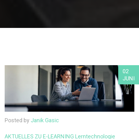
02
JUNI
Posted by
Janik Gasic
AKTUELLES ZU E-LEARNING
Lerntechnologie