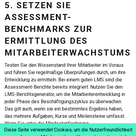
5. SETZEN SIE
ASSESSMENT-
BENCHMARKS ZUR
ERMITTLUNG DES
MITARBEITERWACHSTUMS
Testen Sie den Wissenstand Ihrer Mitarbeiter im Voraus
und führen Sie regelmäßige Überprüfungen durch, um ihre
Entwicklung zu ermitteln. Bei einem guten LMS sind die
Assessment-Berichte bereits integriert. Nutzen Sie den
LMS-Berichtsgenerator, um die Mitarbeiterentwicklung in
jeder Phase des Beschäftigungszyklus zu überwachen.
Das gilt auch, wenn sie ein bestimmtes Ergebnis haben,
das mehrere Aufgaben, Kurse und Meilensteine umfasst.
Wenn Sie unter die Mindestanforderung
Diese Seite verwendet Cookies, um die Nutzerfreundlichkeit
(Bewertungspunktzahl) fallen, können Sie eingreifen und