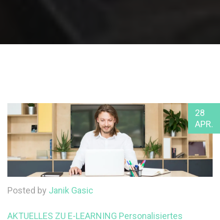
28
APR.
Posted by
Janik Gasic
AKTUELLES ZU E-LEARNING
Personalisiertes