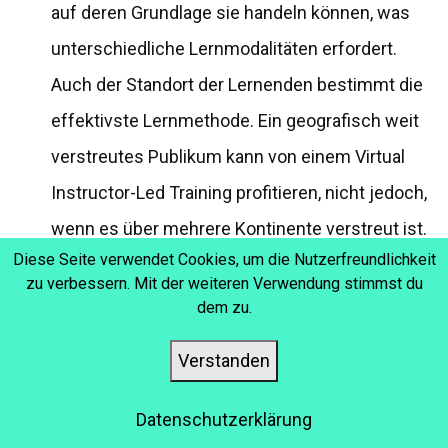
auf deren Grundlage sie handeln können, was
unterschiedliche Lernmodalitäten erfordert.
Auch der Standort der Lernenden bestimmt die
effektivste Lernmethode. Ein geografisch weit
verstreutes Publikum kann von einem Virtual
Instructor-Led Training profitieren, nicht jedoch,
wenn es über mehrere Kontinente verstreut ist.
Diese Seite verwendet Cookies, um die Nutzerfreundlichkeit
In diesem Fall ist eine asynchrone Form der
zu verbessern. Mit der weiteren Verwendung stimmst du
Vermittlung besser geeignet. Zu guter Letzt,
dem zu.
und das ist das Wichtigste, sollte der Inhalt
Verstanden
selbst für personalisierte Lernerfahrungen
sorgen. Führungstrainings, die eine hohes Maß
Datenschutzerklärung
an Praxis und Feedback erfordern, sollten meist