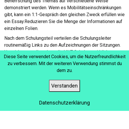
Beherrschung des Themas auf verschiedene Weise
demonstriert werden. Wenn es Mobilitätseinschränkungen
gibt, kann ein 1:1-Gespräch den gleichen Zweck erfüllen wie
ein Essay.Reduzieren Sie die Menge der Informationen auf
einzelnen Folien.
Nach dem Schulungsteil verteilen die Schulungsleiter
routinemäßig Links zu den Aufzeichnungen der Sitzungen.
Um sicherzustellen, dass die VILT-Schulung wirklich
Diese Seite verwendet Cookies, um die Nutzerfreundlichkeit
zugänglich ist, sollten Sie sicherstellen, dass Abschriften
zu verbessern. Mit der weiteren Verwendung stimmst du
solcher Aufzeichnungen denjenigen zur Verfügung gestellt
dem zu.
werden, die sie benötigen.
Verstanden
11 SCHNELLE TIPPS, UM
Datenschutzerklärung
IHRE VIRTUELLE
SCHULUNG BESSER