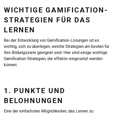
WICHTIGE GAMIFICATION-
STRATEGIEN FÜR DAS
LERNEN
Bei der Entwicklung von Gamification-Lösungen ist es
wichtig, sich zu überlegen, welche Strategien am besten für
Ihre Bildungsziele geeignet sind. Hier sind einige wichtige
Gamification-Strategien, die effektiv eingesetzt werden
können:
1. PUNKTE UND
BELOHNUNGEN
Eine der einfachsten Möglichkeiten, das Lernen zu