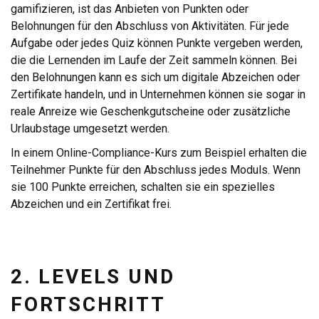
gamifizieren, ist das Anbieten von Punkten oder
Belohnungen für den Abschluss von Aktivitäten. Für jede
Aufgabe oder jedes Quiz können Punkte vergeben werden,
die die Lernenden im Laufe der Zeit sammeln können. Bei
den Belohnungen kann es sich um digitale Abzeichen oder
Zertifikate handeln, und in Unternehmen können sie sogar in
reale Anreize wie Geschenkgutscheine oder zusätzliche
Urlaubstage umgesetzt werden.
In einem Online-Compliance-Kurs zum Beispiel erhalten die
Teilnehmer Punkte für den Abschluss jedes Moduls. Wenn
sie 100 Punkte erreichen, schalten sie ein spezielles
Abzeichen und ein Zertifikat frei.
2. LEVELS UND
FORTSCHRITT