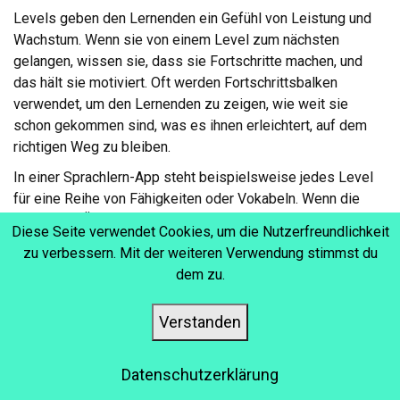
Levels geben den Lernenden ein Gefühl von Leistung und
Wachstum. Wenn sie von einem Level zum nächsten
gelangen, wissen sie, dass sie Fortschritte machen, und
das hält sie motiviert. Oft werden Fortschrittsbalken
verwendet, um den Lernenden zu zeigen, wie weit sie
schon gekommen sind, was es ihnen erleichtert, auf dem
richtigen Weg zu bleiben.
In einer Sprachlern-App steht beispielsweise jedes Level
für eine Reihe von Fähigkeiten oder Vokabeln. Wenn die
Lernenden Übungen abschließen, steigen sie im Level auf
Diese Seite verwendet Cookies, um die Nutzerfreundlichkeit
und schalten neue Herausforderungen frei, die das
zu verbessern. Mit der weiteren Verwendung stimmst du
Lernerlebnis frisch und abwechslungsreich halten.
dem zu.
Verstanden
3. RANGLISTEN UND
Datenschutzerklärung
WETTBEWERB