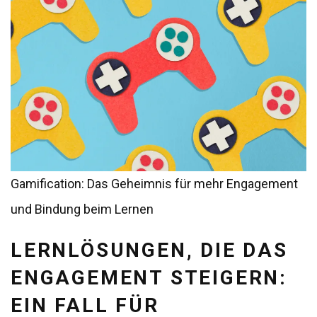
Gamification: Das Geheimnis für mehr Engagement
und Bindung beim Lernen
LERNLÖSUNGEN, DIE DAS
ENGAGEMENT STEIGERN:
EIN FALL FÜR