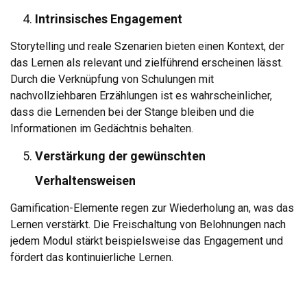
Intrinsisches Engagement
Storytelling und reale Szenarien bieten einen Kontext, der
das Lernen als relevant und zielführend erscheinen lässt.
Durch die Verknüpfung von Schulungen mit
nachvollziehbaren Erzählungen ist es wahrscheinlicher,
dass die Lernenden bei der Stange bleiben und die
Informationen im Gedächtnis behalten.
Verstärkung der gewünschten
Verhaltensweisen
Gamification-Elemente regen zur Wiederholung an, was das
Lernen verstärkt. Die Freischaltung von Belohnungen nach
jedem Modul stärkt beispielsweise das Engagement und
fördert das kontinuierliche Lernen.