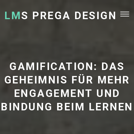
LM
S PREGA DESIGN
Tog
nav
GAMIFICATION: DAS
GEHEIMNIS FÜR MEHR
ENGAGEMENT UND
BINDUNG BEIM LERNEN