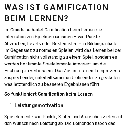
WAS IST GAMIFICATION
BEIM LERNEN?
Im Grunde bedeutet Gamification beim Lernen die
Integration von Spielmechanismen – wie Punkte,
Abzeichen, Levels oder Bestenlisten – in Bildungsinhalte.
Im Gegensatz zu normalen Spielen wird das Lernen bei der
Gamification nicht vollständig zu einem Spiel, sondern es
werden bestimmte Spielelemente integriert, um die
Erfahrung zu verbessern. Das Ziel ist es, den Lernprozess
ansprechender, unterhaltsamer und lohnender zu gestalten,
was letztendlich zu besseren Ergebnissen führt.
So funktioniert Gamification beim Lernen
Leistungsmotivation
Spielelemente wie Punkte, Stufen und Abzeichen zielen auf
den Wunsch nach Leistung ab. Die Lernenden haben das