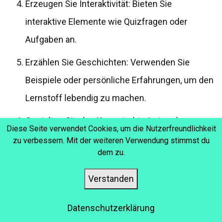
Erzeugen Sie Interaktivität: Bieten Sie
interaktive Elemente wie Quizfragen oder
Aufgaben an.
Erzählen Sie Geschichten: Verwenden Sie
Beispiele oder persönliche Erfahrungen, um den
Lernstoff lebendig zu machen.
Gestalten Sie den Kurs strukturiert und
Diese Seite verwendet Cookies, um die Nutzerfreundlichkeit
ansprechend: Verwenden Sie eine klare
zu verbessern. Mit der weiteren Verwendung stimmst du
dem zu.
Kursstruktur und eine ansprechende visuelle
Gestaltung.
Verstanden
Indem Sie diese Ansätze verfolgen, können Sie die
Aufmerksamkeit und das Interesse der Lernenden von
Datenschutzerklärung
Anfang an aufrechterhalten und ihre Motivation fördern.