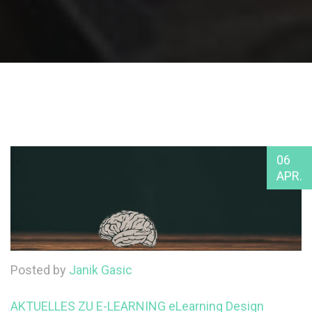
06
APR.
Posted by
Janik Gasic
AKTUELLES ZU E-LEARNING
eLearning Design