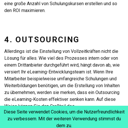
eine große Anzahl von Schulungskursen erstellen und so
den ROI maximieren.
4. OUTSOURCING
Allerdings ist die Einstellung von Vollzeitkräften nicht die
Lösung für alles. Wie viel des Prozesses intern oder von
einem Drittanbieter durchgeführt wird, hängt davon ab, wie
versiert Ihr eLearning-Entwicklungsteam ist. Wenn Ihre
Mitarbeiter beispielweise umfangreiche Schulungen und
Weiterbildungen benötigen, um die Erstellung von Inhalten
zu übernehmen, werden sie merken, dass ein Outsourcing
die eLearning-Kosten effektiver senken kann. Auf diese
Weise können Sie den Großteil des
Diese Seite verwendet Cookies, um die Nutzerfreundlichkeit
Entwicklungsprozesses outsourcen und Ihrem internen
zu verbessern. Mit der weiteren Verwendung stimmst du
Team die Möglichkeit geben, sich um andere Dinge zu
dem zu.
kümmern, z. B. um die Promotion von Kursen oder das