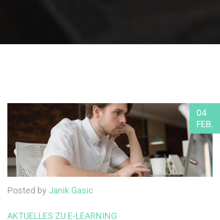
04
FEB.
Posted by
Janik Gasic
AKTUELLES ZU E-LEARNING