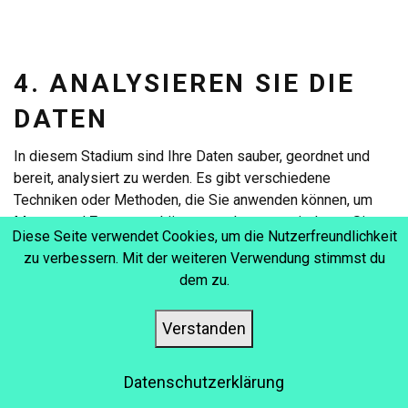
4. ANALYSIEREN SIE DIE
DATEN
In diesem Stadium sind Ihre Daten sauber, geordnet und
bereit, analysiert zu werden. Es gibt verschiedene
Techniken oder Methoden, die Sie anwenden können, um
Muster und Zusammenhänge zu erkennen, mit denen Sie
Diese Seite verwendet Cookies, um die Nutzerfreundlichkeit
Antworten auf Ihre geschäftlichen Fragen finden oder
zu verbessern. Mit der weiteren Verwendung stimmst du
Prognosen für die Zukunft treffen können. Hier sind einige
dem zu.
der gängigsten Datenanalysetechniken:
Verstanden
Bei der
deskriptiven Analyse
geht es um die
Beschreibung der Hauptmerkmale des Datensatzes.
Datenschutzerklärung
Aus diesem Grund verwendet sie Maße wie