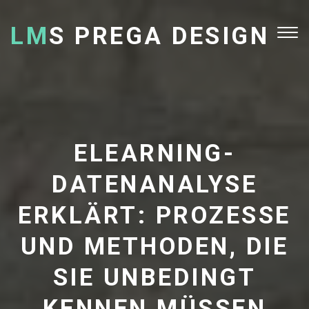
LM
S PREGA DESIGN
Tog
nav
ELEARNING-
DATENANALYSE
ERKLÄRT: PROZESSE
UND METHODEN, DIE
SIE UNBEDINGT
KENNEN MÜSSEN