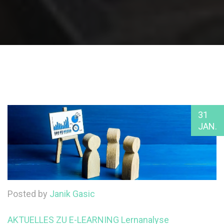
31
JAN.
Posted by
Janik Gasic
AKTUELLES ZU E-LEARNING
Lernanalyse