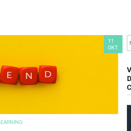
11
OKT.
LEARNING