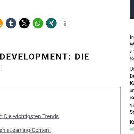
In
W
de
DEVELOPMENT: DIE
S
S
Un
Be
K
u
S
st
S
: Die wichtigsten Trends
Ko
W
ren eLearning-Content